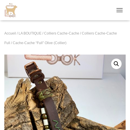
D
É
P
L
Accueil
/
LA BOUTIQUE
/
Colliers Cache-Cache
/
Colliers Cache-Cache
I
E
Full
/ Cache-Cache “Full” Olive (Collier)
R
L
A
N
A
V
I
G
A
T
I
O
N