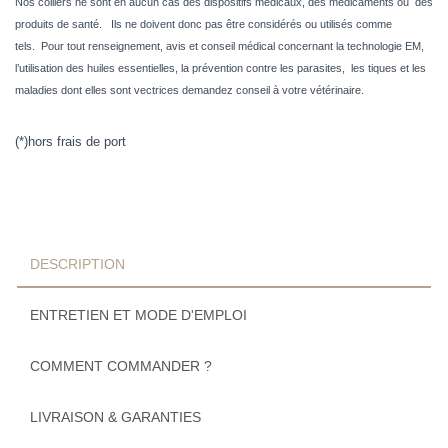
Nos colliers ne sont en aucun cas des dispositifs médicaux, des médicaments ou des
produits de santé. Ils ne doivent donc pas être considérés ou utilisés comme
tels.
Pour tout renseignement, avis et conseil médical concernant la technologie EM,
l’utilisation des huiles essentielles, la prévention contre les parasites, les tiques et les
maladies dont elles sont vectrices demandez conseil à votre vétérinaire.
(*)hors frais de port
DESCRIPTION
ENTRETIEN ET MODE D'EMPLOI
COMMENT COMMANDER ?
LIVRAISON & GARANTIES