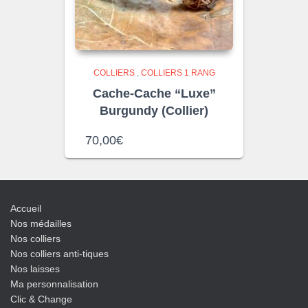
COLLIERS
,
COLLIERS 1 RANG
Cache-Cache “Luxe”
Burgundy (Collier)
70,00
€
Accueil
Nos médailles
Nos colliers
Nos colliers anti-tiques
Nos laisses
Ma personnalisation
Clic & Change