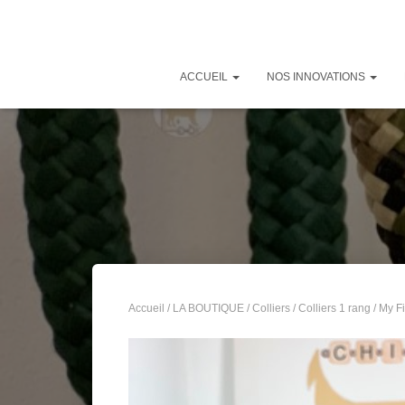
ACCUEIL
NOS INNOVATIONS
Accueil
/
LA BOUTIQUE
/
Colliers
/
Colliers 1 rang
/ My Fi