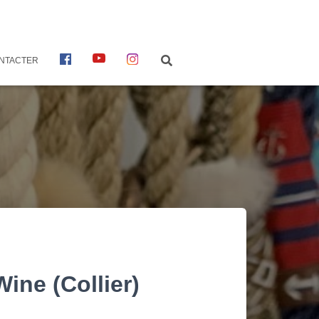
F
Y
I
NTACTER
A
O
N
C
U
S
E
T
T
B
U
A
O
B
G
O
E
R
K
A
M
ine (Collier)