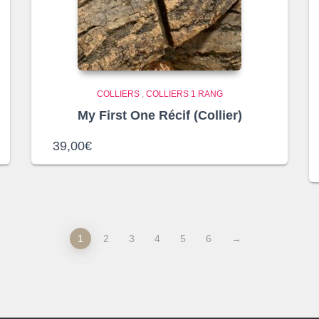
COLLIERS
,
COLLIERS 1 RANG
My First One Récif (Collier)
39,00
€
1
2
3
4
5
6
→