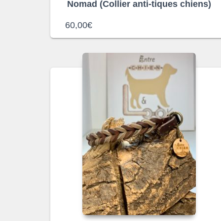
Nomad (Collier anti-tiques chiens)
60,00
€