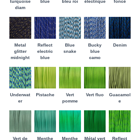
turquoise
blue
bleu roi
électrique
foncé
diam
Metal
Reflect
Blue
Bucky
Denim
glitter
electric
snake
blue
midnight
blue
camo
Underwat
Pistache
Vert
Vert fluo
Guacamol
er
pomme
e
Vert de
Menthe
Menthe
Métal vert
Reflect