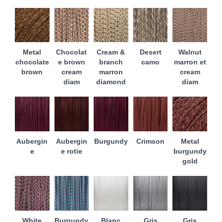
Metal
Chocolat
Cream &
Desert
Walnut
chocolate
e brown
branch
camo
marron et
brown
cream
marron
cream
diam
diamond
diam
Aubergin
Aubergin
Burgundy
Crimson
Metal
e
e rotie
burgundy
gold
White
Burgundy
Blanc
Gris
Gris