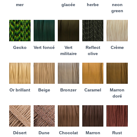
mer
glacée
herbe
neon
green
Gecko
Vert foncé
Vert
Reflect
Crème
militaire
olive
Or brillant
Beige
Bronzer
Caramel
Marron
doré
Désert
Dune
Chocolat
Marron
Rust