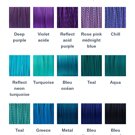
Deep
Violet
Reflect
Rose pink
Chill
purple
acide
acid
midnight
purple
blue
Reflect
Turquoise
Bleu
Teal
Aqua
neon
océan
turquoise
Teal
Greece
Metal
Bleu
Bleu