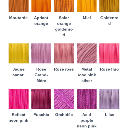
Moutarde
Apricot
Solar
Miel
Goldenro
orange
orange
d
goldenro
d
Jaune
Rose
Rose rose
Metal
Rose fluo
canari
Grand-
rose pink
Mère
silver
Reflect
Fuschia
Orchidée
Acid
Lilas
neon pink
purple
neon pink