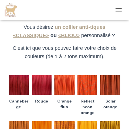
Nuancier cordes 2 mm
D
É
P
Vous désirez
un collier anti-tiques
L
«CLASSIQUE»
ou
«BIJOU»
personnalisé ?
I
E
R
C’est ici que vous pouvez faire votre choix de
L
couleurs (de 1 à 2 tons maximum).
A
N
A
V
I
G
A
T
Canneber
Rouge
Orange
Reflect
Solar
I
ge
fluo
neon
orange
O
orange
N