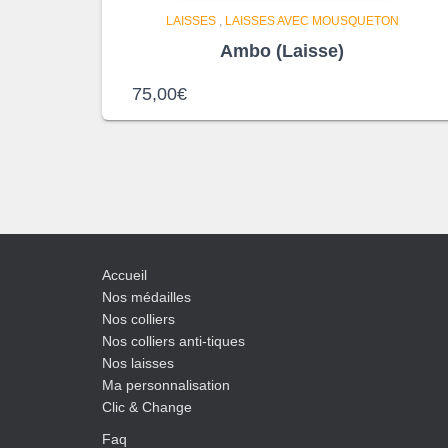
LAISSES
,
LAISSES AVEC MOUSQUETON
Ambo (Laisse)
75,00
€
Accueil
Nos médailles
Nos colliers
Nos colliers anti-tiques
Nos laisses
Ma personnalisation
Clic & Change
Faq