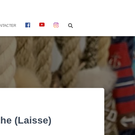
F
Y
I
NTACTER
A
O
N
C
U
S
E
T
T
B
U
A
O
B
G
O
E
R
K
A
M
the (Laisse)