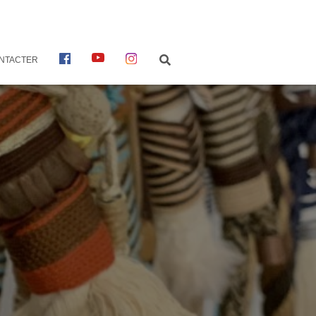
F
Y
I
NTACTER
A
O
N
C
U
S
E
T
T
B
U
A
O
B
G
O
E
R
K
A
M