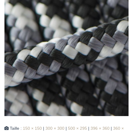
Taille :
150 × 150
|
300 × 300
|
500 × 295
|
396 × 360
|
360 ×