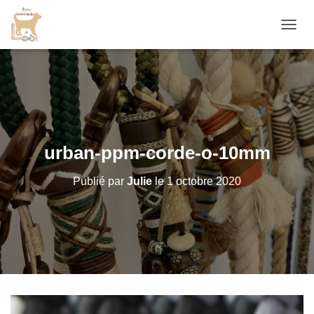
D
É
P
L
I
E
R
L
A
urban-ppm-corde-o-10mm
N
A
Publié par
Julie
le
1 octobre 2020
V
I
G
A
T
I
O
N