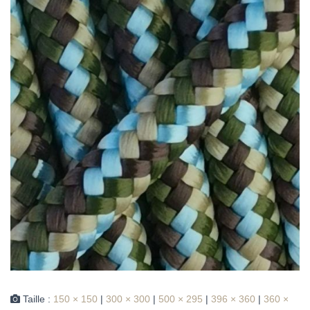
Taille :
150 × 150
|
300 × 300
|
500 × 295
|
396 × 360
|
360 ×