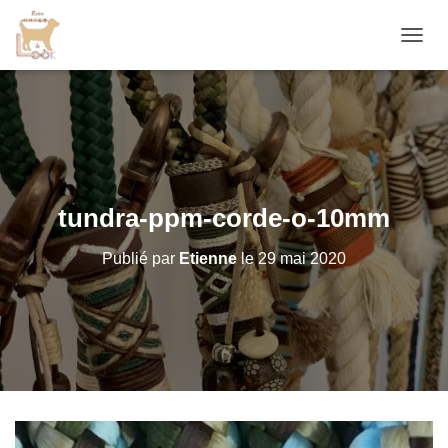
D
É
P
L
I
E
R
L
A
tundra-ppm-corde-o-10mm
N
A
Publié par
Etienne
le
29 mai 2020
V
I
G
A
T
I
O
N