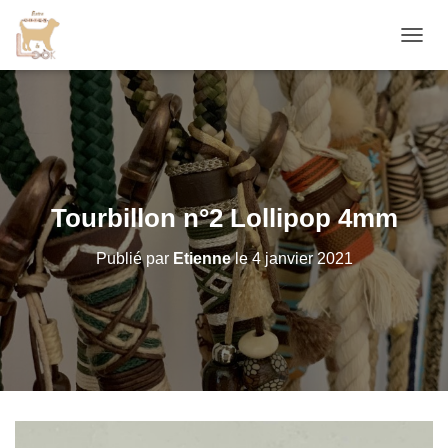
D
É
P
L
I
E
R
L
A
Tourbillon n°2 Lollipop 4mm
N
A
Publié par
Etienne
le
4 janvier 2021
V
I
G
A
T
I
O
N