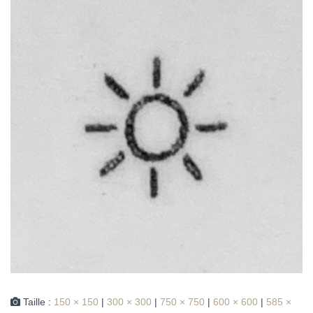
Taille :
150 × 150
|
300 × 300
|
750 × 750
|
600 × 600
|
585 ×