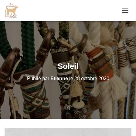
D
É
P
L
I
E
R
L
A
Soleil
N
A
Publié par
Etienne
le
28 octobre 2020
V
I
G
A
T
I
O
N