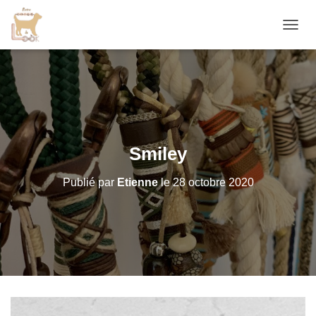
D
É
P
L
I
E
R
L
A
Smiley
N
A
Publié par
Etienne
le
28 octobre 2020
V
I
G
A
T
I
O
N