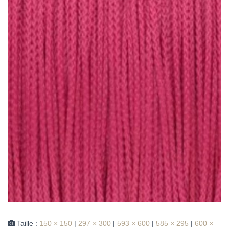
Taille :
150 × 150
|
297 × 300
|
593 × 600
|
585 × 295
|
600 ×