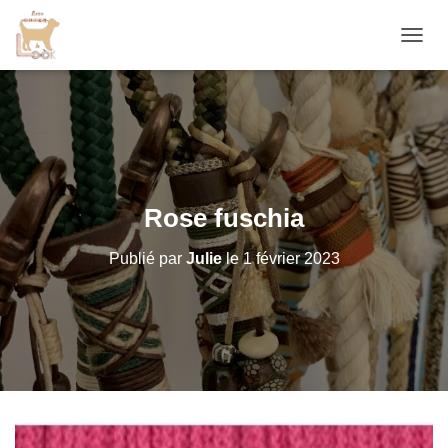
D
É
P
L
I
E
R
L
A
Rose fuschia
N
A
Publié par
Julie
le
1 février 2023
V
I
G
A
T
I
O
N