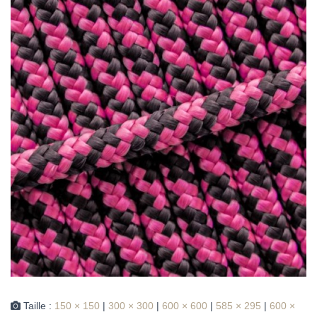
Taille :
150 × 150
|
300 × 300
|
600 × 600
|
585 × 295
|
600 ×