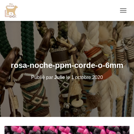
D
É
P
L
I
E
R
L
A
rosa-noche-ppm-corde-o-6mm
N
A
Publié par
Julie
le
1 octobre 2020
V
I
G
A
T
I
O
N