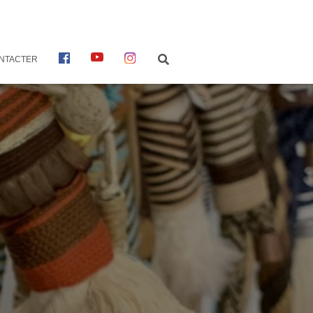
F
Y
I
NTACTER
A
O
N
C
U
S
E
T
T
B
U
A
O
B
G
O
E
R
K
A
M