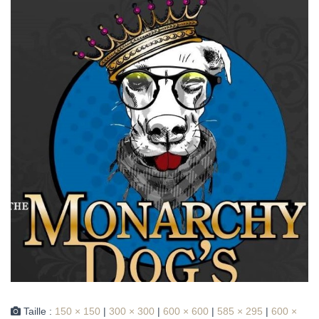
Taille :
150 × 150
|
300 × 300
|
600 × 600
|
585 × 295
|
600 ×