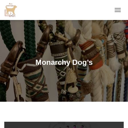
D
É
P
L
I
E
R
L
A
Monarchy Dog’s
N
A
V
I
G
A
T
I
O
N