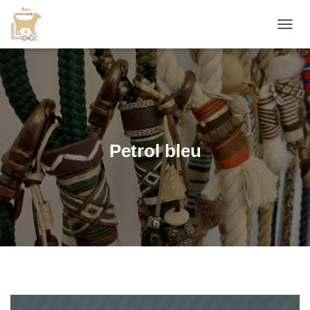
D
É
P
L
I
E
R
L
A
Petrol bleu
N
A
V
I
G
A
T
I
O
N