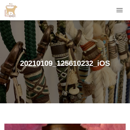
D
É
P
L
I
E
R
L
A
20210109_125610232_iOS
N
A
V
I
G
A
T
I
O
N