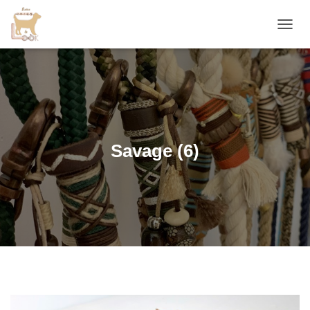
D
É
P
L
I
E
R
L
A
Savage (6)
N
A
V
I
G
A
T
I
O
N