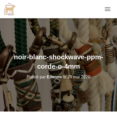
D
É
P
L
I
E
R
L
A
noir-blanc-shockwave-ppm-
N
A
corde-o-4mm
V
I
Publié par
Etienne
le
29 mai 2020
G
A
T
I
O
N