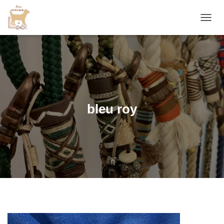
D
É
P
L
I
E
R
L
A
bleu roy
N
A
V
I
G
A
T
I
O
N