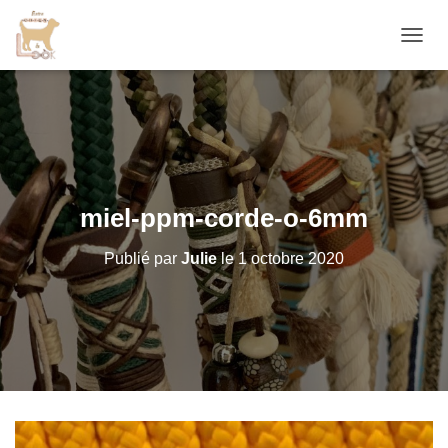
D
É
P
L
I
E
R
L
A
miel-ppm-corde-o-6mm
N
A
Publié par
Julie
le
1 octobre 2020
V
I
G
A
T
I
O
N