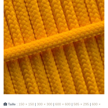
Taille :
150 × 150
|
300 × 300
|
600 × 600
|
585 × 295
|
600 ×