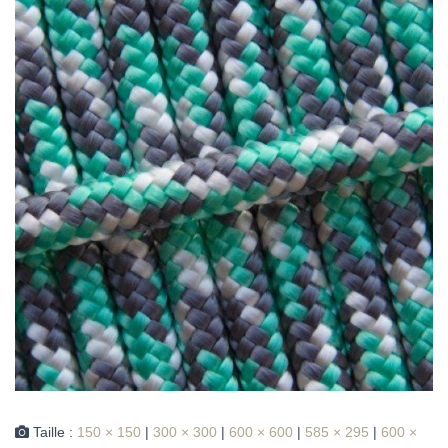
Taille :
150 × 150
|
300 × 300
|
600 × 600
|
585 × 295
|
600 ×