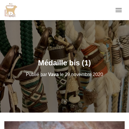
D
É
P
L
I
E
R
L
A
Médaille bis (1)
N
A
Publié par
Vava
le
29 novembre 2020
V
I
G
A
T
I
O
N