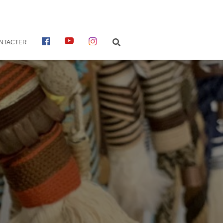
F
Y
I
NTACTER
A
O
N
C
U
S
E
T
T
B
U
A
O
B
G
O
E
R
K
A
M