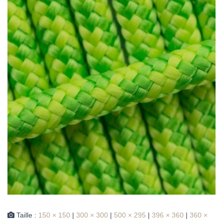
Taille :
150 × 150
|
300 × 300
|
500 × 295
|
396 × 360
|
360 ×