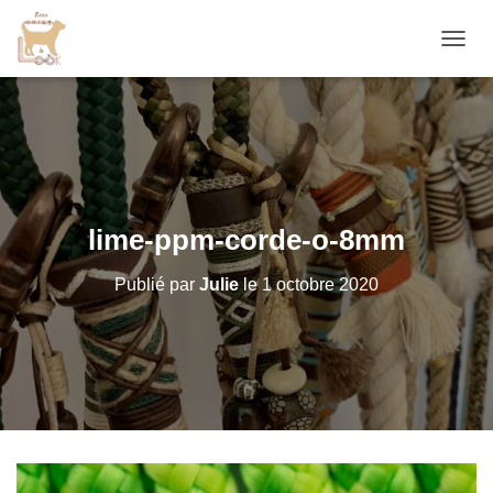
D
É
P
L
I
E
R
L
A
lime-ppm-corde-o-8mm
N
A
Publié par
Julie
le
1 octobre 2020
V
I
G
A
T
I
O
N