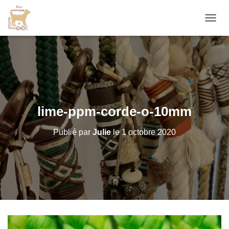
D
É
P
L
I
E
R
L
A
lime-ppm-corde-o-10mm
N
A
Publié par
Julie
le
1 octobre 2020
V
I
G
A
T
I
O
N