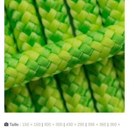
Taille :
150 × 150
|
300 × 300
|
430 × 295
|
396 × 360
|
360 ×