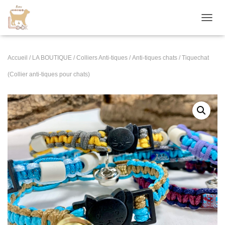
D
É
P
L
Accueil
/
LA BOUTIQUE
/
Colliers Anti-tiques
/
Anti-tiques chats
/ Tiquechat
I
E
(Collier anti-tiques pour chats)
R
L
A
N
A
V
I
G
A
T
I
O
N