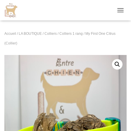
D
É
P
L
Accueil
/
LA BOUTIQUE
/
Colliers
/
Colliers 1 rang
/ My First One Citrus
I
E
(Collier)
R
L
A
N
A
V
I
G
A
T
I
O
N