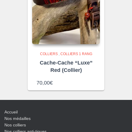
COLLIERS
,
COLLIERS 1 RANG
Cache-Cache “Luxe”
Red (Collier)
70,00
€
Accueil
Nos médailles
Nos colliers
Nos colliers anti-tiques