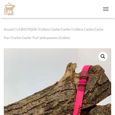
D
É
P
L
Accueil
/
LA BOUTIQUE
/
Colliers Cache-Cache
/
Colliers Cache-Cache
I
E
Fun
/ Cache-Cache “Fun” pink passion (Collier)
R
L
A
N
A
V
I
G
A
T
I
O
N