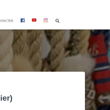
F
Y
I
NTACTER
A
O
N
C
U
S
E
T
T
B
U
A
O
B
G
O
E
R
K
A
M
ier)