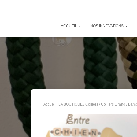
ACCUEIL
NOS INNOVATIONS
Accueil
/
LA BOUTIQUE
/
Colliers
/
Colliers 1 rang
/ Bamb