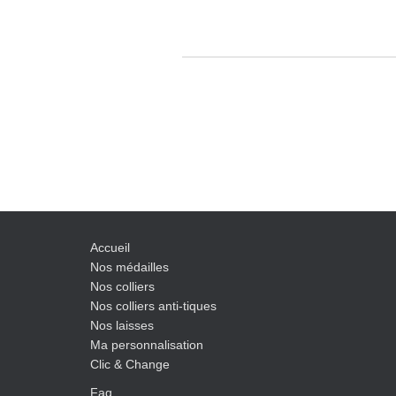
Accueil
Nos médailles
Nos colliers
Nos colliers anti-tiques
Nos laisses
Ma personnalisation
Clic & Change
Faq