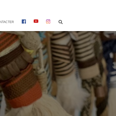
F
Y
I
NTACTER
A
O
N
C
U
S
E
T
T
B
U
A
O
B
G
O
E
R
K
A
M