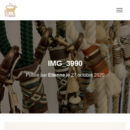
D
É
P
L
I
E
R
L
A
IMG_3990
N
A
Publié par
Etienne
le
27 octobre 2020
V
I
G
A
T
I
O
N