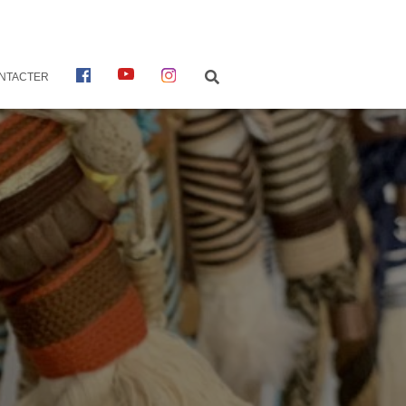
F
Y
I
NTACTER
A
O
N
C
U
S
E
T
T
B
U
A
O
B
G
O
E
R
K
A
M