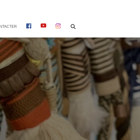
F
Y
I
NTACTER
A
O
N
C
U
S
E
T
T
B
U
A
O
B
G
O
E
R
K
A
M