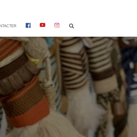
F
Y
I
NTACTER
A
O
N
C
U
S
E
T
T
B
U
A
O
B
G
O
E
R
K
A
M