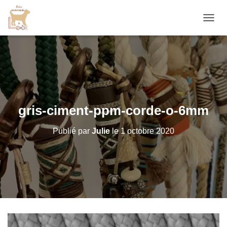
D
É
P
L
I
E
R
L
A
gris-ciment-ppm-corde-o-6mm
N
A
Publié par
Julie
le
1 octobre 2020
V
I
G
A
T
I
O
N