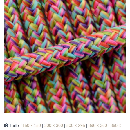
Taille :
150 × 150
|
300 × 300
|
500 × 295
|
396 × 360
|
360 ×