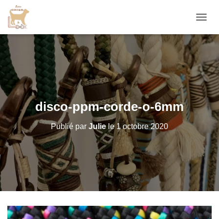
D
É
P
L
I
E
R
L
A
disco-ppm-corde-o-6mm
N
A
Publié par
Julie
le
1 octobre 2020
V
I
G
A
T
I
O
N