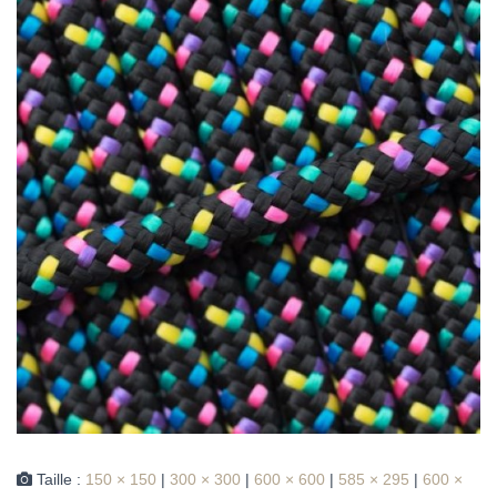
Taille :
150 × 150
|
300 × 300
|
600 × 600
|
585 × 295
|
600 ×