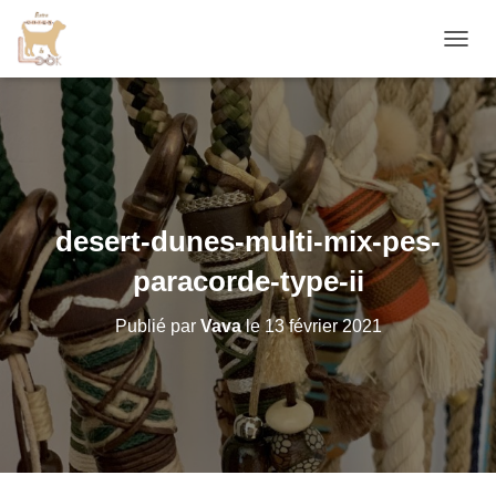
D
É
P
L
I
E
R
L
A
desert-dunes-multi-mix-pes-
N
A
paracorde-type-ii
V
I
Publié par
Vava
le
13 février 2021
G
A
T
I
O
N