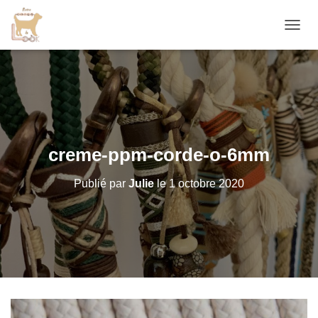
D
É
P
L
I
E
R
L
A
creme-ppm-corde-o-6mm
N
A
Publié par
Julie
le
1 octobre 2020
V
I
G
A
T
I
O
N