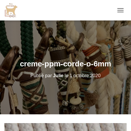
D
É
P
L
I
E
R
L
A
creme-ppm-corde-o-6mm
N
A
Publié par
Julie
le
1 octobre 2020
V
I
G
A
T
I
O
N