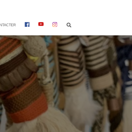
F
Y
I
NTACTER
A
O
N
C
U
S
E
T
T
B
U
A
O
B
G
O
E
R
K
A
M