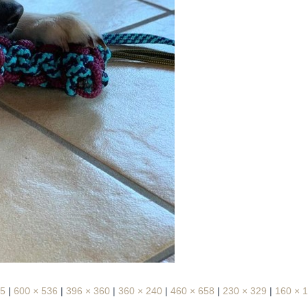
95
|
600 × 536
|
396 × 360
|
360 × 240
|
460 × 658
|
230 × 329
|
160 × 