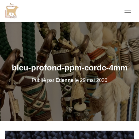
D
É
P
L
I
E
R
L
A
bleu-profond-ppm-corde-4mm
N
A
Publié par
Etienne
le
29 mai 2020
V
I
G
A
T
I
O
N