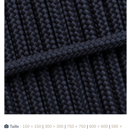
Taille :
150 × 150
|
300 × 300
|
750 × 750
|
600 × 600
|
585 ×