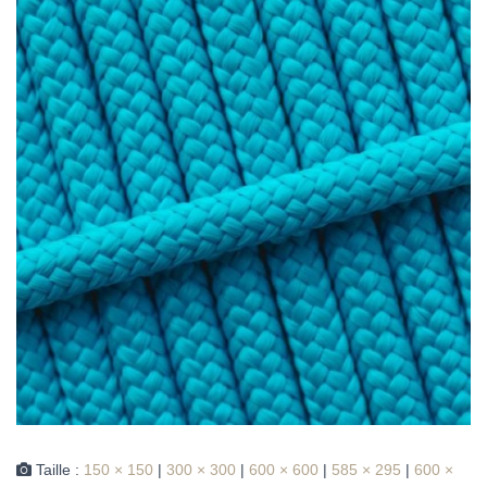
Taille :
150 × 150
|
300 × 300
|
600 × 600
|
585 × 295
|
600 ×