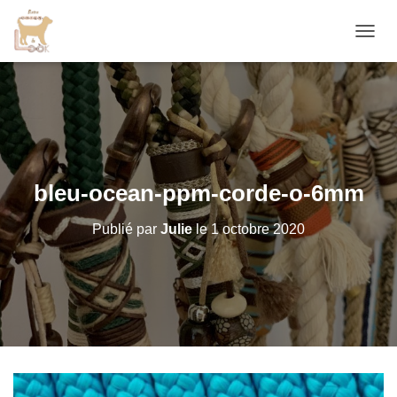
D
É
P
L
I
E
R
L
A
bleu-ocean-ppm-corde-o-6mm
N
A
Publié par
Julie
le
1 octobre 2020
V
I
G
A
T
I
O
N