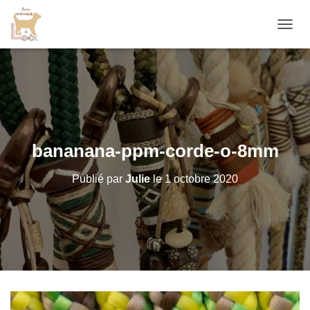
D
É
P
L
I
E
R
L
A
bananana-ppm-corde-o-8mm
N
A
Publié par
Julie
le
1 octobre 2020
V
I
G
A
T
I
O
N