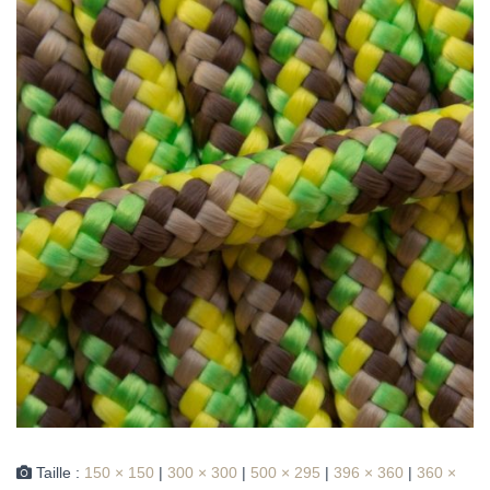
Taille :
150 × 150
|
300 × 300
|
500 × 295
|
396 × 360
|
360 ×