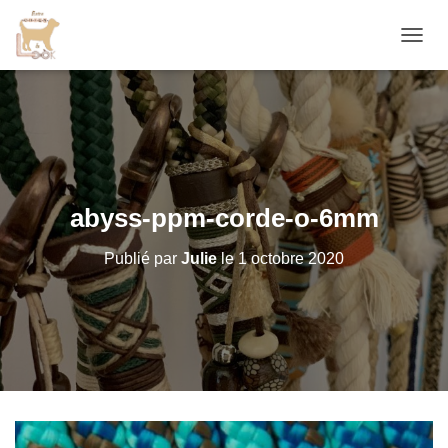
D
É
P
L
I
E
R
L
A
abyss-ppm-corde-o-6mm
N
A
Publié par
Julie
le
1 octobre 2020
V
I
G
A
T
I
O
N