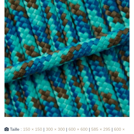
Taille :
150 × 150
|
300 × 300
|
600 × 600
|
585 × 295
|
600 ×