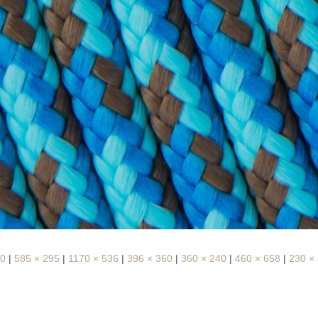
00
|
585 × 295
|
1170 × 536
|
396 × 360
|
360 × 240
|
460 × 658
|
230 ×