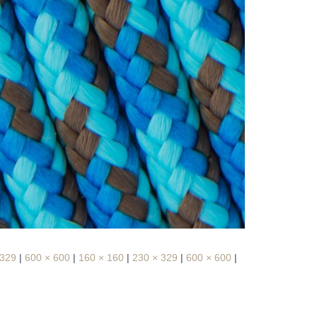
 329
|
600 × 600
|
160 × 160
|
230 × 329
|
600 × 600
|