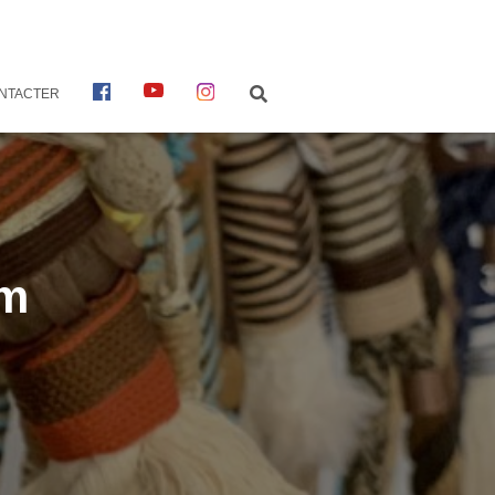
F
Y
I
NTACTER
A
O
N
C
U
S
E
T
T
B
U
A
O
B
G
O
E
R
K
A
M
mm