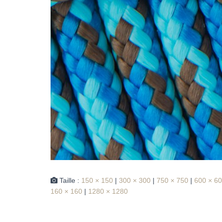
Taille :
150 × 150
|
300 × 300
|
750 × 750
|
600 × 6
160 × 160
|
1280 × 1280