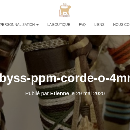
PERSONNALISATION
LA BOUTIQUE
FAQ
LIENS
NOUS CO
byss-ppm-corde-o-4
Publié par
Etienne
le
29 mai 2020