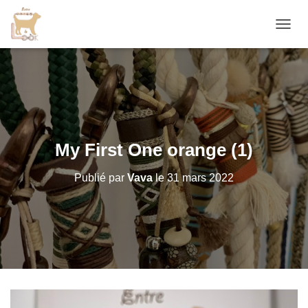
D
É
P
L
I
E
R
L
A
My First One orange (1)
N
A
Publié par
Vava
le
31 mars 2022
V
I
G
A
T
I
O
N