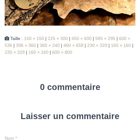
Taille :
150 × 150
|
225 × 300
|
450 × 600
|
585 × 295
|
600 ×
536
|
396 × 360
|
360 × 240
|
460 × 658
|
230 × 329
|
160 × 160
|
230 × 329
|
160 × 160
|
600 × 800
0 commentaire
Laisser un commentaire
Nom
*