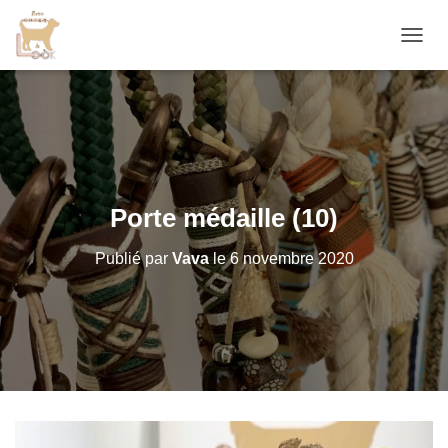
D
É
P
L
I
E
R
L
A
Porte médaille (10)
N
A
Publié par
Vava
le
6 novembre 2020
V
I
G
A
T
I
O
N